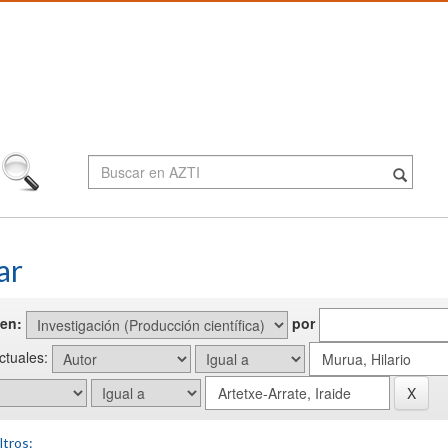
ar
en:
por
actuales:
ltros: