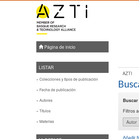
Skip
navigation
Página de inicio
LISTAR
AZTI
» Colecciones y tipos de publicación
Busc
» Fecha de publicación
Buscar 
» Autores
Filtros 
» Títulos
» Materias
Añadir fi