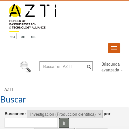
Skip
navigation
eu
en
es
Despleg
navega
Búsqueda
avanzada »
AZTI
Buscar
Buscar en:
por