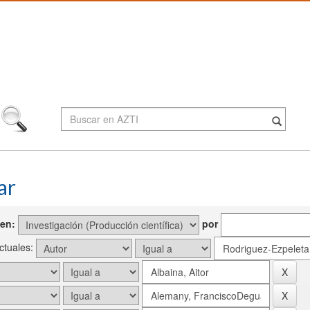
ar
en:
por
actuales: