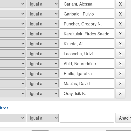
ltros: