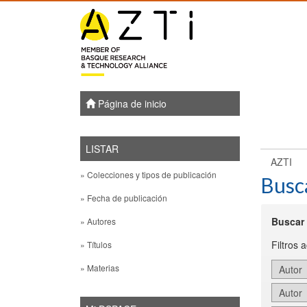
Skip
navigation
Página de inicio
LISTAR
AZTI
» Colecciones y tipos de publicación
Busc
» Fecha de publicación
Buscar 
» Autores
Filtros 
» Títulos
» Materias