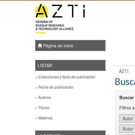
Skip
navigation
Página de inicio
LISTAR
AZTI
» Colecciones y tipos de publicación
Busc
» Fecha de publicación
Buscar 
» Autores
Filtros 
» Títulos
» Materias