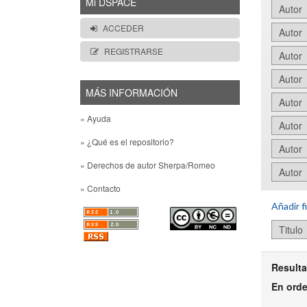
Mi DSPACE
ACCEDER
REGISTRARSE
MÁS INFORMACIÓN
» Ayuda
» ¿Qué es el repositorio?
» Derechos de autor Sherpa/Romeo
» Contacto
Añadir fi
Resulta
En ord