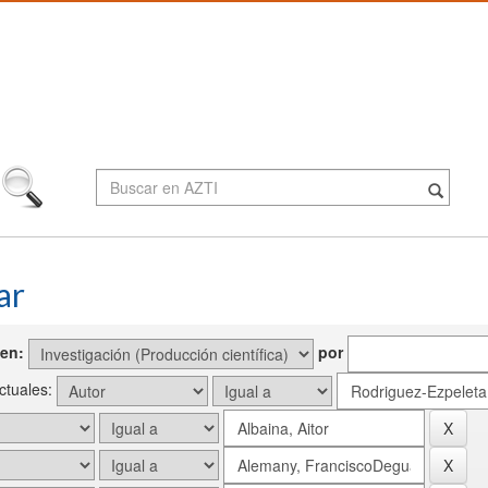
ar
en:
por
actuales: