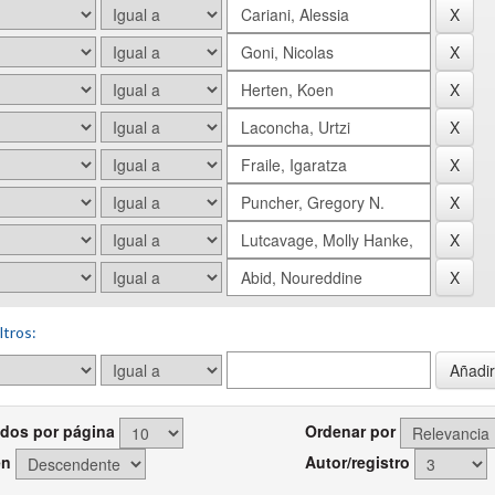
ltros:
dos por página
Ordenar por
en
Autor/registro