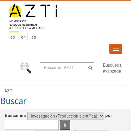
Skip
navigation
eu
en
es
Despleg
navega
Búsqueda
avanzada »
AZTI
Buscar
Buscar en:
por