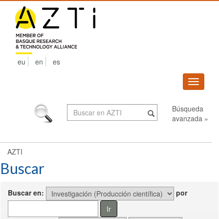
Skip
navigation
eu
en
es
Despleg
navega
Búsqueda
avanzada »
AZTI
Buscar
Buscar en:
por