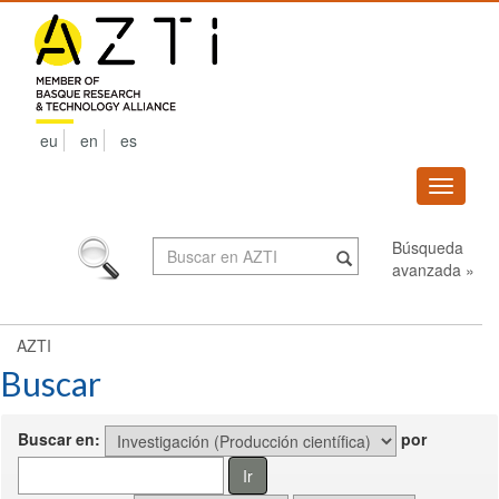
Skip
navigation
eu
en
es
Despleg
navega
Búsqueda
avanzada »
AZTI
Buscar
Buscar en:
por