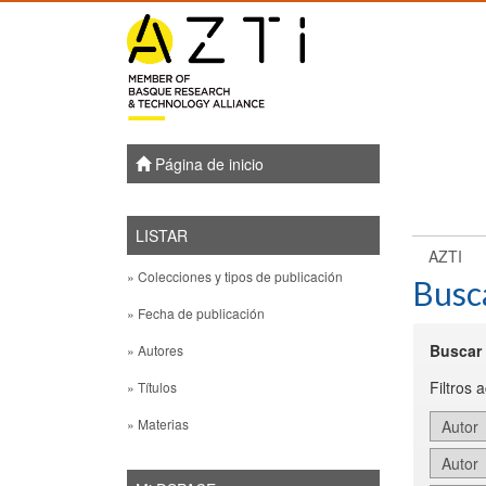
Skip
navigation
Página de inicio
LISTAR
AZTI
» Colecciones y tipos de publicación
Busc
» Fecha de publicación
Buscar 
» Autores
Filtros 
» Títulos
» Materias