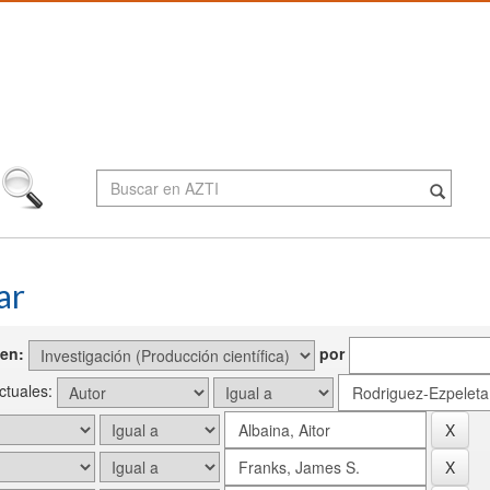
ar
en:
por
actuales: