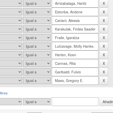
ltros: