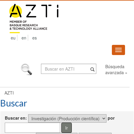
Skip
navigation
eu
en
es
Despleg
navega
Búsqueda
avanzada »
AZTI
Buscar
Buscar en:
por