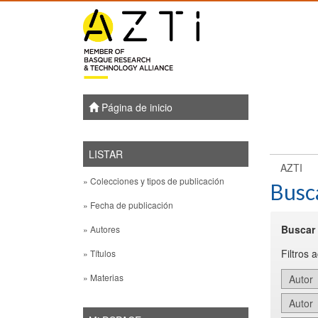
Skip
navigation
Página de inicio
LISTAR
AZTI
» Colecciones y tipos de publicación
Busc
» Fecha de publicación
Buscar 
» Autores
Filtros 
» Títulos
» Materias