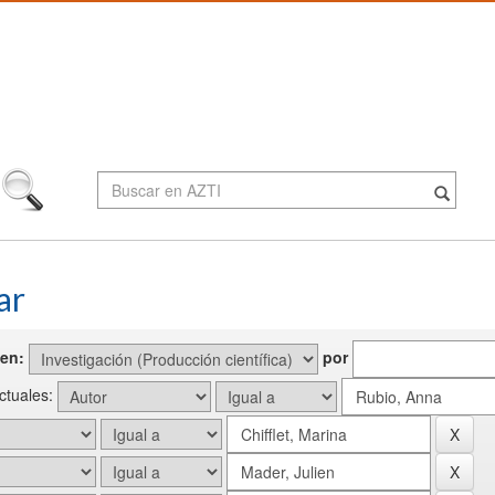
ar
en:
por
actuales: