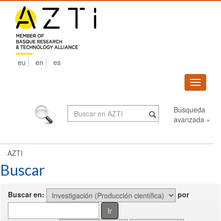
Skip
navigation
eu
en
es
Despleg
navega
Búsqueda
avanzada »
AZTI
Buscar
Buscar en:
por