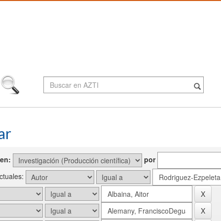
ar
en:
por
actuales: