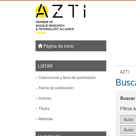
Skip
navigation
Página de inicio
LISTAR
AZTI
» Colecciones y tipos de publicación
Busc
» Fecha de publicación
Buscar 
» Autores
Filtros 
» Títulos
» Materias