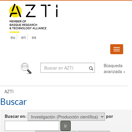
Skip
navigation
eu
en
es
Despleg
navega
Búsqueda
avanzada »
AZTI
Buscar
Buscar en:
por