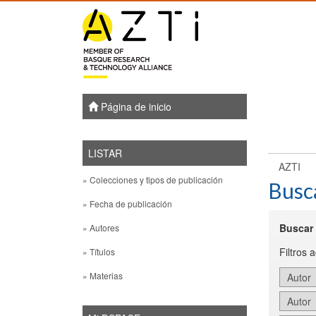
Skip
navigation
Página de inicio
LISTAR
AZTI
» Colecciones y tipos de publicación
Busc
» Fecha de publicación
Buscar 
» Autores
Filtros 
» Títulos
» Materias