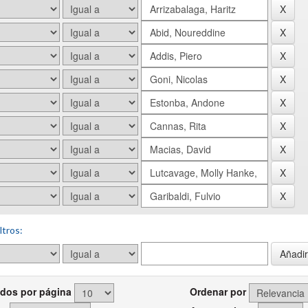
ltros:
dos por página
Ordenar por