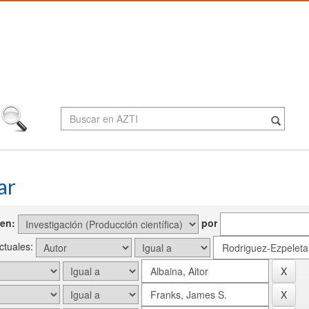
ar
en:
por
actuales: