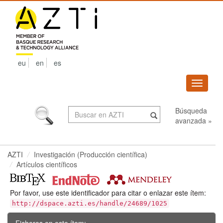
Skip
navigation
eu
en
es
Despleg
navega
Búsqueda
avanzada »
AZTI
Investigación (Producción científica)
Artículos científicos
Por favor, use este identificador para citar o enlazar este ítem:
http://dspace.azti.es/handle/24689/1025
Ficheros en este ítem: