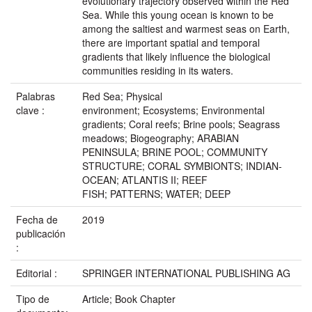
evolutionary trajectory observed within the Red
Sea. While this young ocean is known to be
among the saltiest and warmest seas on Earth,
there are important spatial and temporal
gradients that likely influence the biological
communities residing in its waters.
Palabras
Red Sea; Physical
clave :
environment; Ecosystems; Environmental
gradients; Coral reefs; Brine pools; Seagrass
meadows; Biogeography; ARABIAN
PENINSULA; BRINE POOL; COMMUNITY
STRUCTURE; CORAL SYMBIONTS; INDIAN-
OCEAN; ATLANTIS II; REEF
FISH; PATTERNS; WATER; DEEP
Fecha de
2019
publicación
:
Editorial :
SPRINGER INTERNATIONAL PUBLISHING AG
Tipo de
Article; Book Chapter