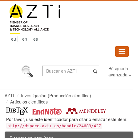
Skip
navigation
eu
en
es
Despleg
navega
Búsqueda
avanzada »
AZTI
Investigación (Producción científica)
Artículos científicos
Por favor, use este identificador para citar o enlazar este ítem:
http://dspace.azti.es/handle/24689/427
Ficheros en este ítem: