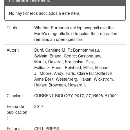
No hay ficheros asociados a este ítem.
Título :
Whether European eel leptocephali use the
Earth's magnetic field to guide their migration
remains an open question
Autor :
Durif, Caroline M. F.; Bonhommeau,
Sylvain; Briand, Cedric; Castonguay,
Martin; Daverat, Françoise; Diaz,
Estibaliz; Hanel, Reinhold; Miller, Michael
J.; Moore, Andy; Paris, Claire B.; Skiftesvik,
Anne Berit; Westerberg, Hakan; Wickstrom,
Hakan; Browman, Howard I.
Citación :
CURRENT BIOLOGY, 2017, 27, R998-R1000
Fecha de
2017
publicación
:
Editorial :
CELL PRESS