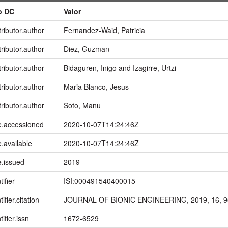
o DC
Valor
ributor.author
Fernandez-Waid, Patricia
ributor.author
Diez, Guzman
ributor.author
Bidaguren, Inigo and Izagirre, Urtzi
ributor.author
Maria Blanco, Jesus
ributor.author
Soto, Manu
e.accessioned
2020-10-07T14:24:46Z
.available
2020-10-07T14:24:46Z
e.issued
2019
tifier
ISI:000491540400015
ifier.citation
JOURNAL OF BIONIC ENGINEERING, 2019, 16, 9
tifier.issn
1672-6529