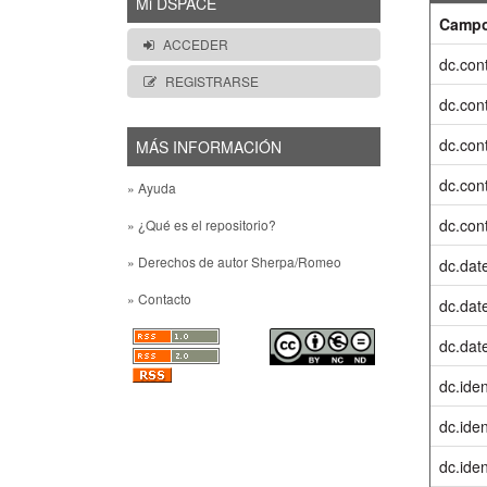
Mi DSPACE
Camp
ACCEDER
dc.cont
REGISTRARSE
dc.cont
dc.cont
MÁS INFORMACIÓN
dc.cont
» Ayuda
dc.cont
» ¿Qué es el repositorio?
» Derechos de autor Sherpa/Romeo
dc.dat
» Contacto
dc.date
dc.dat
dc.iden
dc.ident
dc.iden