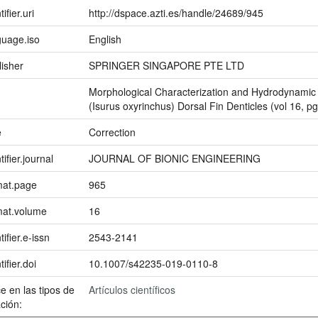
ifier.uri
http://dspace.azti.es/handle/24689/945
guage.iso
English
lisher
SPRINGER SINGAPORE PTE LTD
Morphological Characterization and Hydrodynamic 
(Isurus oxyrinchus) Dorsal Fin Denticles (vol 16, p
e
Correction
tifier.journal
JOURNAL OF BIONIC ENGINEERING
mat.page
965
mat.volume
16
tifier.e-issn
2543-2141
tifier.doi
10.1007/s42235-019-0110-8
e en las tipos de
Artículos científicos
ción: