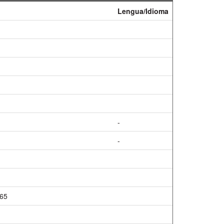
Lengua/Idioma
-
-
65