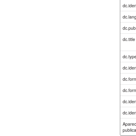
dc.ident
dc.lan
dc.pub
dc.title
dc.typ
dc.iden
dc.for
dc.for
dc.iden
dc.iden
Aparec
publica