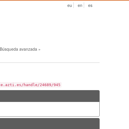
eu
en
es
Búsqueda avanzada »
ce.azti.es/handle/24689/945