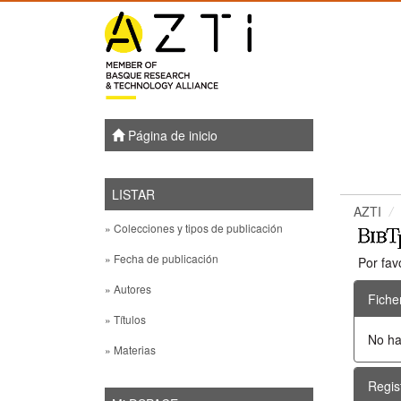
Skip
navigation
Página de inicio
LISTAR
AZTI
» Colecciones y tipos de publicación
» Fecha de publicación
Por fav
» Autores
Fiche
» Títulos
No ha
» Materias
Regis