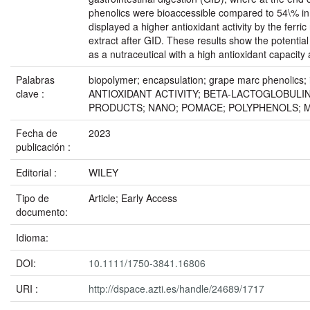
phenolics were bioaccessible compared to 54\% i
displayed a higher antioxidant activity by the ferr
extract after GID. These results show the potentia
as a nutraceutical with a high antioxidant capacity a
Palabras
biopolymer; encapsulation; grape marc phenolics; 
clave :
ANTIOXIDANT ACTIVITY; BETA-LACTOGLOBULIN;
PRODUCTS; NANO; POMACE; POLYPHENOLS; 
Fecha de
2023
publicación :
Editorial :
WILEY
Tipo de
Article; Early Access
documento:
Idioma:
DOI:
10.1111/1750-3841.16806
URI :
http://dspace.azti.es/handle/24689/1717