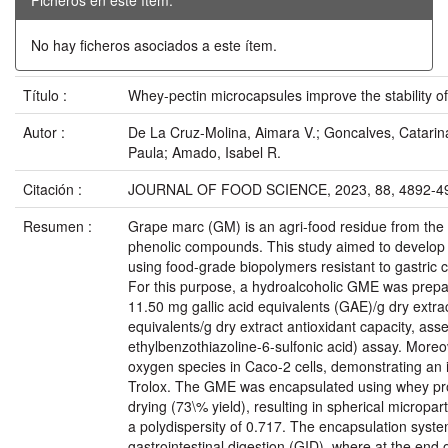
No hay ficheros asociados a este ítem.
Título :
Whey-pectin microcapsules improve the stability o
Autor :
De La Cruz-Molina, Aimara V.; Goncalves, Catarina
Paula; Amado, Isabel R.
Citación :
JOURNAL OF FOOD SCIENCE, 2023, 88, 4892-4
Resumen :
Grape marc (GM) is an agri-food residue from the w
phenolic compounds. This study aimed to develop
using food-grade biopolymers resistant to gastric co
For this purpose, a hydroalcoholic GME was prepare
11.50 mg gallic acid equivalents (GAE)/g dry extr
equivalents/g dry extract antioxidant capacity, as
ethylbenzothiazoline-6-sulfonic acid) assay. Moreove
oxygen species in Caco-2 cells, demonstrating an i
Trolox. The GME was encapsulated using whey prot
drying (73\% yield), resulting in spherical micropa
a polydispersity of 0.717. The encapsulation syst
gastrointestinal digestion (GID), where at the end of