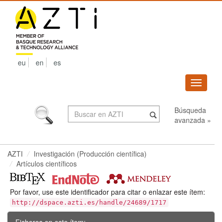
Skip
navigation
eu
en
es
Despleg
navega
Búsqueda
avanzada »
AZTI
Investigación (Producción científica)
Artículos científicos
Por favor, use este identificador para citar o enlazar este ítem:
http://dspace.azti.es/handle/24689/1717
Ficheros en este ítem: