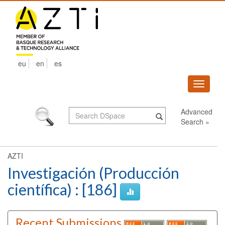
Skip
navigation
eu
en
es
Despleg
navega
Advanced
Search »
AZTI
Investigación (Producción
científica) : [186]
Recent Submissions