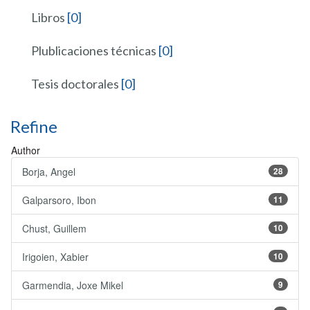
Libros
[0]
Plublicaciones técnicas
[0]
Tesis doctorales
[0]
Refine
Author
Borja, Angel
28
Galparsoro, Ibon
11
Chust, Guillem
10
Irigoien, Xabier
10
Garmendia, Joxe Mikel
9