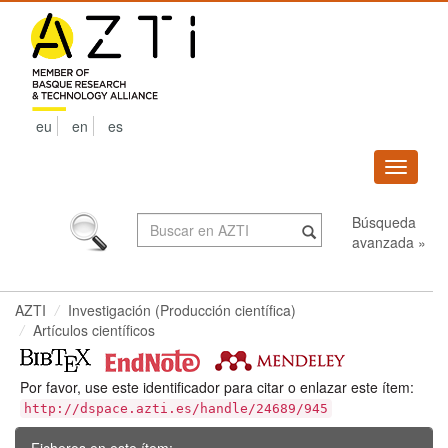
Skip
navigation
eu
en
es
Despleg
navega
Búsqueda
avanzada »
AZTI
Investigación (Producción científica)
Artículos científicos
Por favor, use este identificador para citar o enlazar este ítem:
http://dspace.azti.es/handle/24689/945
Ficheros en este ítem: